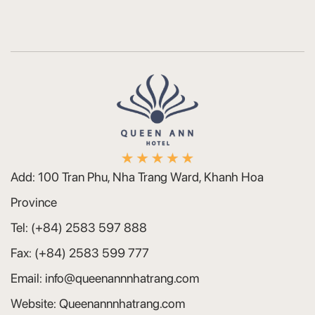
화장거울 - 대형 면도기, 통합형 모던 터치 LED
조명
정책만
12세 이상 어린이는 성인으로 간주됩니다.
객실 내 흡연 시 벌금이 부과됩니다.
Add:
100 Tran Phu, Nha Trang Ward, Khanh Hoa
거동이 불편한 분을 돕기 위한 목적을 제외하
고 호텔에 반려동물을 동반할 수 없습니다.
Province
Tel:
(+84) 2583 597 888
만 12세 미만 아동 최대 2명까지 부모와 동침
시 무료(조식 추가요금)
Fax:
(+84) 2583 599 777
Email:
info@queenannnhatrang.com
체크인 시간: 14:00부터; 체크아웃: 12:00 이전
Website:
Queenannnhatrang.com