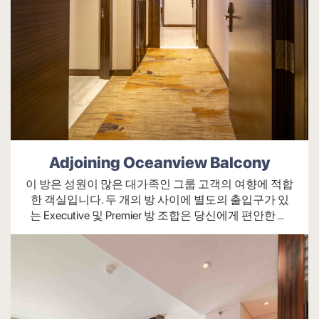
화재 경보 및 연기 경보 시스템
룸서비스
객실 내 서비스
로맨틱 장식(요청 시/추가 요금)
Adjoining Oceanview Balcony
생일 장식(요청 시/추가 요금 있음)
이 방은 성원이 많은 대가족인 그룹 고객의 여향에 적합
요청 시 엑스트라 베드(유료)
한 객실입니다. 두 개의 방 사이에 별도의 출입구가 있
는 Executive 및 Premier 방 조합은 당신에게 편안한 휴
요청 시 유아용 침대(무료)
양 공간을 제공합니다.
이브닝 메이크오버 서비스(요금 별도)
차와 커피 무료 제공 (1일 기준 수량 및 인원수
기준 객실 사전 예약)