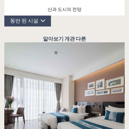
산과 도시의 전망
동반 된 시설
객실 시설
알아보기 개관 다른
01 국내외 채널이 있는 평면 TV
각 게스트를 위한 독서등
고속 와이파이 시스템
금고
깃털 베개가 포함된 특수 수면 쿠션은 어떤 자
세에서도 부드러운 느낌을 줍니다.
다리미판, 다리미판(요청 시)