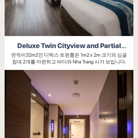
망토
무료 생수(1인당 1병/일)
물 보일러
Deluxe Twin Cityview and Partial
미니바(미니바의 음료 및 음료는 유료)
Seaview
면적이32m2인 디럭스 트윈룸은 1m2 x 2m 크기의 싱글
방독면
침대 2개를 마련하고 바다와 Nha Trang 시가 보입니다.
수화물 선반
슬리퍼
직통 전화 및 SOS 통합
창문
책상