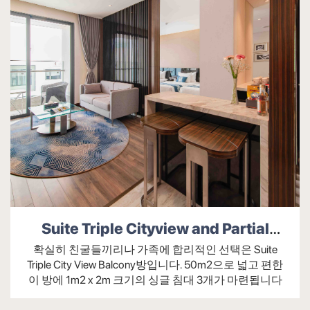
체육관 및 수영장 무료 이용
화장실
목욕 타월, 핸드 타월, 페이스 타월 및 현관 매
트
무료 세면도구(1일 기준 수량 및 인원 기준 사
전 주문)
욕실의 내선 전화
Suite Triple Cityview and Partial
욕조 및 독립형 샤워기
Seaview Balcony
확실히 친굴들끼리나 가족에 합리적인 선택은 Suite
편리한 의류건조기
Triple City View Balcony방입니다. 50m2으로 넓고 편한
이 방에 1m2 x 2m 크기의 싱글 침대 3개가 마련됩니다
헤어 드라이어