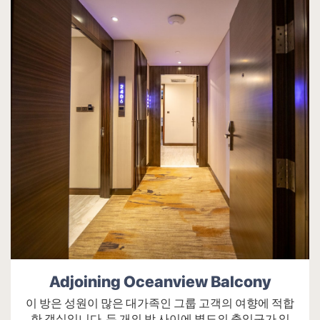
수화물 선반
슬리퍼
오션 아크 및 도시 전망의 발코니
직통 전화 및 SOS 통합
창문
책상
화재 경보 및 연기 경보 시스템
룸서비스
Adjoining Oceanview Balcony
객실 내 서비스
이 방은 성원이 많은 대가족인 그룹 고객의 여향에 적합
로맨틱 장식(요청 시/추가 요금)
한 객실입니다. 두 개의 방 사이에 별도의 출입구가 있