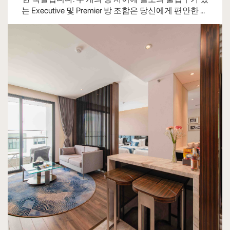
는 Executive 및 Premier 방 조합은 당신에게 편안한 휴
생일 장식(요청 시/추가 요금 있음)
양 공간을 제공합니다.
요청 시 엑스트라 베드(유료)
요청 시 유아용 침대(무료)
이브닝 메이크오버 서비스(요금 별도)
차와 커피 무료 제공 (1일 기준 수량 및 인원수
기준 객실 사전 예약)
체육관 및 수영장 무료 이용
화장실
목욕 타월, 핸드 타월, 페이스 타월 및 현관 매
트