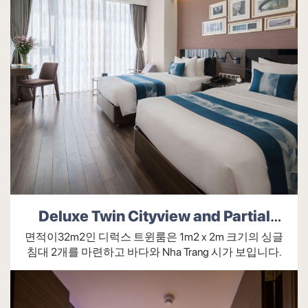
고속 와이파이 시스템
금고
깃털 베개가 포함된 특수 수면 쿠션은 어떤 자
세에서도 부드러운 느낌을 줍니다.
다리미판, 다리미판(요청 시)
망토
무료 생수(1인당 1병/일)
Deluxe Twin Cityview and Partial
물 보일러
Seaview
면적이32m2인 디럭스 트윈룸은 1m2 x 2m 크기의 싱글
발코니 테이블과 의자
침대 2개를 마련하고 바다와 Nha Trang 시가 보입니다.
방독면