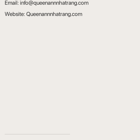
Province
객실 내 흡연 시 벌금이 부과됩니다.
Tel:
(+84) 2583 597 888
만 12세 미만 아동 최대 2명까지 부모와 동침
Fax:
(+84) 2583 599 777
시 무료(조식 추가요금)
Email:
info@queenannnhatrang.com
체크인 시간: 14:00부터; 체크아웃: 12:00 이전
Website:
Queenannnhatrang.com