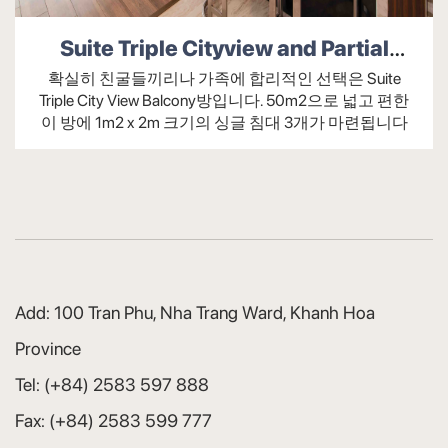
무료 세면도구(1일 기준 수량 및 인원 기준 사
Suite Triple Cityview and Partial
전 주문)
Seaview Balcony
확실히 친굴들끼리나 가족에 합리적인 선택은 Suite
욕실의 내선 전화
Triple City View Balcony방입니다. 50m2으로 넓고 편한
이 방에 1m2 x 2m 크기의 싱글 침대 3개가 마련됩니다
욕조 및 독립형 샤워기
편리한 의류건조기
헤어 드라이어
화장거울 - 대형 면도기, 통합형 모던 터치 LED
조명
정책만
Add:
100 Tran Phu, Nha Trang Ward, Khanh Hoa
12세 이상 어린이는 성인으로 간주됩니다.