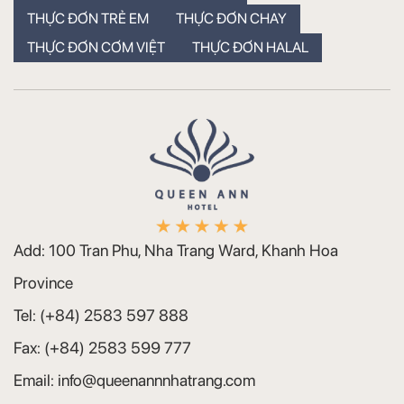
THỰC ĐƠN TRẺ EM
THỰC ĐƠN CHAY
THỰC ĐƠN CƠM VIỆT
THỰC ĐƠN HALAL
Add:
100 Tran Phu, Nha Trang Ward, Khanh Hoa
Province
Tel:
(+84) 2583 597 888
Fax:
(+84) 2583 599 777
Email:
info@queenannnhatrang.com