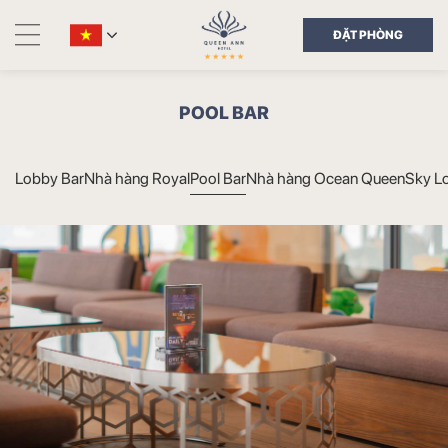
ĐẶT PHÒNG
POOL BAR
Lobby Bar
Nhà hàng Royal
Pool Bar
Nhà hàng Ocean Queen
Sky L