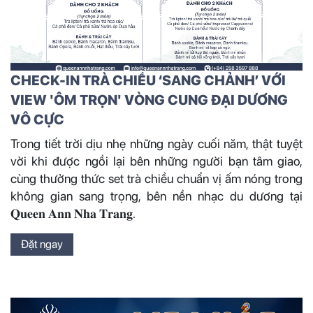
CHECK-IN TRÀ CHIỀU ‘SANG CHẢNH’ VỚI
VIEW 'ÔM TRỌN' VÒNG CUNG ĐẠI DƯƠNG
VÔ CỰC
Trong tiết trời dịu nhẹ những ngày cuối năm, thật tuyệt
vời khi được ngồi lại bên những người bạn tâm giao,
cùng thưởng thức set trà chiều chuẩn vị ấm nóng trong
không gian sang trọng, bên nền nhạc du dương tại
𝐐𝐮𝐞𝐞𝐧 𝐀𝐧𝐧 𝐍𝐡𝐚 𝐓𝐫𝐚𝐧𝐠.
Đặt ngay