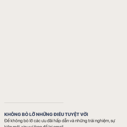
KHÔNG BỎ LỠ NHỮNG ĐIỀU TUYỆT VỜI
Để không bỏ lỡ các ưu đãi hấp dẫn và những trải nghiệm, sự
kiện mới, xin vui lòng để lại email