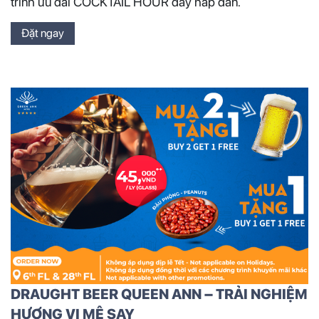
trình ưu đãi COCKTAIL HOUR đầy hấp dẫn.
Đặt ngay
DRAUGHT BEER QUEEN ANN – TRẢI NGHIỆM
HƯƠNG VỊ MÊ SAY