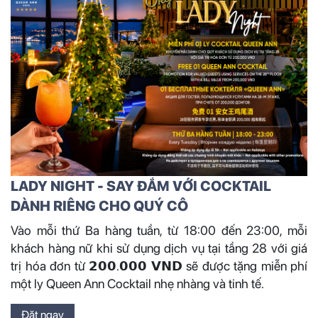
LADY NIGHT - SAY ĐẮM VỚI COCKTAIL
DÀNH RIÊNG CHO QUÝ CÔ
Vào mỗi thứ Ba hàng tuần, từ 18:00 đến 23:00, mỗi
khách hàng nữ khi sử dụng dịch vụ tại tầng 28 với giá
trị hóa đơn từ 𝟮𝟬𝟬.𝟬𝟬𝟬 𝗩𝗡𝗗 sẽ được tặng miễn phí
một ly Queen Ann Cocktail nhẹ nhàng và tinh tế.
Đặt ngay